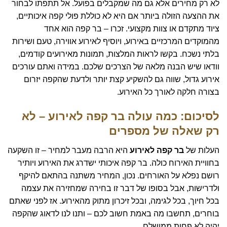
לא רק מחירים אלא גם מה שמקבלים בפועל. אל תתפתו לבחור
את ההצעה הזולה ביותר אם היא לא כוללת פולי קפה איכותיים,
ציוד מתקדם או צוות מקצועי. זכרו – בר קפה הוא אחד
מהמוקדים המרכזיים באירוע, ויוסיף לאירוע אווירה, טעם ושירות
בלתי נשכח. בקשו לראות המלצות, תמונות מאירועים קודמים,
וודאו שיש הבנה מלאה של הצרכים שלכם. במידה ואתם עורכים
אירוע גדול, שווה גם להשקיע קצת יותר ולדעת שהקפה יזרום
בצורה חלקה לאורך כל האירוע.
לסיכום: כמה עולה בר קפה לאירוע – לא
רק שאלה של מספרים
העלות של
בר קפה לאירוע
היא הרבה מעבר למחיר – זו השקעה
בחוויית האירוח כולה. בר קפה איכותי ישדרג את האירוע ויותיר
רושם נפלא על האורחים. נכון, המחיר משתנה בהתאם להיקף
ולדרישות, אבל בסופו של דבר זו בחירה שמחזירה את עצמה
בכל חיוך, בכל לגימה, ובכל זיכרון מתוק מהאירוע. אז לפני שאתם
בוחרים, תחשבו מה באמת חשוב לכם – ותנו לנו לדאוג שהקפה
יהיה לא פחות ממושלם.