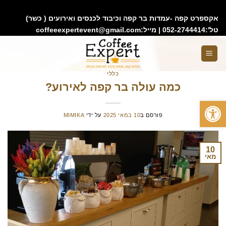
google743e0aed9f8152ac.html
אקספרט קפה -עמדות בר קפה וכיבוד לכנסים ואירועים ( כשר)
טל':052-2744414 | מייל:coffeeexpertevent@gmail.com
כללי
כמה עולה בר קפה לאירוע?
פתח סרגל נגישות
פורסם ב
10 במאי 2025
על ידי
MIMIKA
10
מאי