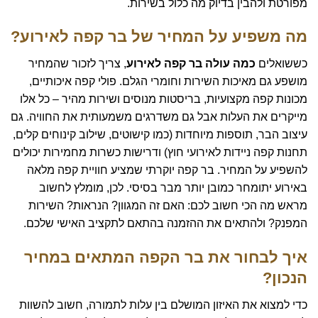
מפורטת ולהבין בדיוק מה כלול בשירות.
מה משפיע על המחיר של בר קפה לאירוע?
כששואלים
כמה עולה בר קפה לאירוע
, צריך לזכור שהמחיר
מושפע גם מאיכות השירות וחומרי הגלם. פולי קפה איכותיים,
מכונות קפה מקצועיות, בריסטות מנוסים ושירות מהיר – כל אלו
מייקרים את העלות אבל גם משדרגים משמעותית את החוויה. גם
עיצוב הבר, תוספות מיוחדות (כמו קישוטים, שילוב קינוחים קלים,
תחנות קפה ניידות לאירועי חוץ) ודרישות כשרות מחמירות יכולים
להשפיע על המחיר. בר קפה יוקרתי שמציע חוויית קפה מלאה
באירוע יתומחר כמובן יותר מבר בסיסי. לכן, מומלץ לחשוב
מראש מה הכי חשוב לכם: האם זה המגוון? הנראות? השירות
המפנק? ולהתאים את ההזמנה בהתאם לתקציב האישי שלכם.
איך לבחור את בר הקפה המתאים במחיר
הנכון?
כדי למצוא את האיזון המושלם בין עלות לתמורה, חשוב להשוות