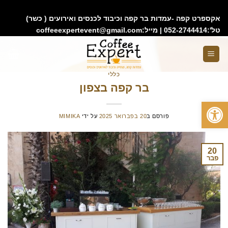
google743e0aed9f8152ac.html
אקספרט קפה -עמדות בר קפה וכיבוד לכנסים ואירועים ( כשר)
טל':052-2744414 | מייל:coffeeexpertevent@gmail.com
כללי
בר קפה בצפון
פתח סרגל נגישות
פורסם ב
20 בפברואר 2025
על ידי
MIMIKA
20
פבר