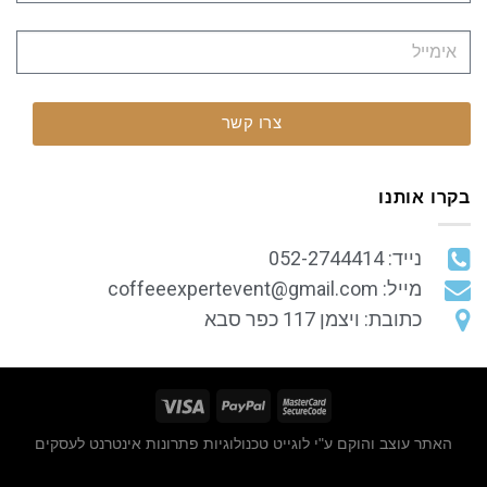
צרו קשר
בקרו אותנו
נייד: 052-2744414
מייל: coffeeexpertevent@gmail.com
כתובת: ויצמן 117 כפר סבא
האתר עוצב והוקם ע"י
לוגייט טכנולוגיות
פתרונות אינטרנט לעסקים
google743e0aed9f8152ac.html