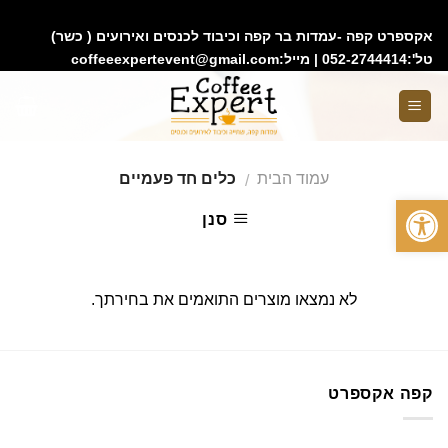
google743e0aed9f8152ac.html
אקספרט קפה -עמדות בר קפה וכיבוד לכנסים ואירועים ( כשר)
טל':052-2744414 | מייל:coffeeexpertevent@gmail.com
עמוד הבית
כלים חד פעמיים
/
פתח סרגל נגישות
סנן
לא נמצאו מוצרים התואמים את בחירתך.
קפה אקספרט